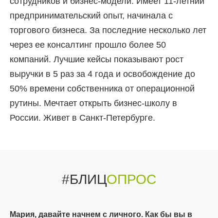
сотрудников и бизнес-модели. Имеет 11-летний
предпринимательский опыт, начинала с
торгового бизнеса. За последние несколько лет
через ее консалтинг прошло более 50
компаний. Лучшие кейсы показывают рост
выручки в 5 раз за 4 года и освобождение до
50% времени собственника от операционной
рутины. Мечтает открыть бизнес-школу в
России. Живет в Санкт-Петербурге.
«В кризис вся
Мария Бондарчук:
компания должна
работать на продажи»
#БЛИЦ
ОПРОС
Мария, давайте начнем с личного. Как бы вы в