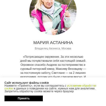
МАРИЯ АСТАНИНА
Владелец бизнеса, Москва
«Потрясающее окружение. За эти несколько
дней мы почувствовали себя настоящей семьей.
Огромное спасибо Андрею за гостеприимство и
суровый питерский юмор, Максиму Вязовцеву —
за постоянную заботу, Светлане — за 2 лишних
килограмма, потому что было слишком вкусно. И
всем ребятам, с которыми, не раздумывая, мы
Сайт использует файлы cookie
сразу выкупили билеты на следующий Комбат-
Нажмите «Принять», если вы соглашаетесь с
условиями обработки
cookie
и данных о поведении на сайте, нужных нам для аналитики.
тур. Мы сегодня дома!»
Запретить обработку cookie можете через браузер
Принять