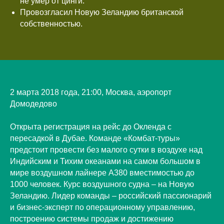
не умер от цинги.
Провозгласил Новую Зеландию британской
собственностью.
2 марта 2018 года, 21:00, Москва, аэропорт
Домодедово
Открыта регистрация на рейс до Окленда с
пересадкой в Дубае. Команде «Комбат-туры»
предстоит провести без малого сутки в воздухе над
Индийским и Тихим океанами на самом большом в
мире воздушном лайнере А380 вместимостью до
1000 человек. Курс воздушного судна – на Новую
Зеландию. Лидер команды – российский пассионарий
и бизнес-эксперт по операционному управлению,
построению системы продаж и достижению