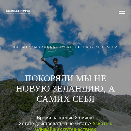
ПО СЛЕДАМ «КОМБАТ-ТУРА» В СТРАНУ AOTEAROA
ПОКОРЯЛИ МЫ НЕ
НОВУЮ ЗЕЛАНДИЮ, А
САМИХ СЕБЯ
Время на чтение 25 минут
Хотите действовать, а не читать?
Узнать о
ближайших путешествиях