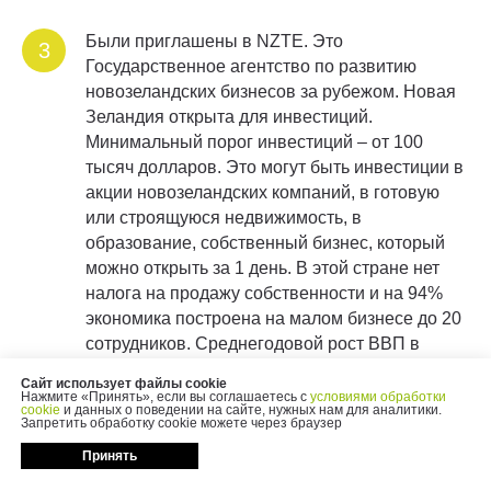
Были приглашены в NZTE. Это
3
Государственное агентство по развитию
новозеландских бизнесов за рубежом. Новая
Зеландия открыта для инвестиций.
Минимальный порог инвестиций – от 100
тысяч долларов. Это могут быть инвестиции в
акции новозеландских компаний, в готовую
или строящуюся недвижимость, в
образование, собственный бизнес, который
можно открыть за 1 день. В этой стране нет
налога на продажу собственности и на 94%
экономика построена на малом бизнесе до 20
сотрудников. Среднегодовой рост ВВП в
стране на сегодняшний день 3,7%. Новая
Сайт использует файлы cookie
Зеландия – страна №1 в мире по отсутствию
Нажмите «Принять», если вы соглашаетесь с
условиями обработки
cookie
и данных о поведении на сайте, нужных нам для аналитики.
коррупции, международному финансовому
Запретить обработку cookie можете через браузер
партнерству и по простоте открытия бизнеса.
Принять
Работодатели заботятся о своих сотрудниках,