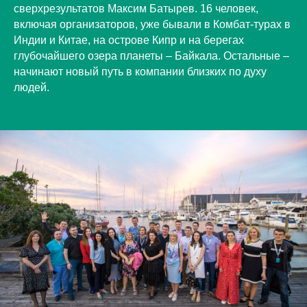
сверхрезультатов Максим Батырев. 16 человек,
включая организаторов, уже бывали в Комбат-турах в
Индии и Китае, на острове Кипр и на берегах
глубочайшего озера планеты – Байкала. Остальные –
начинают новый путь в компании близких по духу
людей.