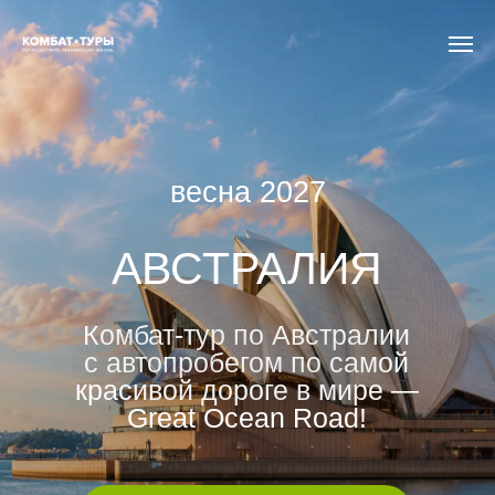
весна 2027
АВСТРАЛИЯ
Комбат-тур по Австралии
с автопробегом по самой
красивой дороге в мире —
Great Ocean Road!