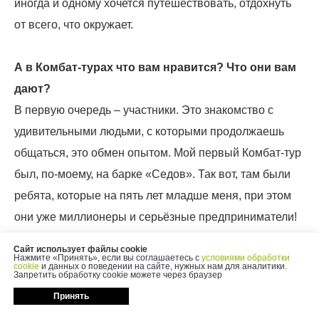
иногда и одному хочется путешествовать, отдохнуть
от всего, что окружает.
А в Комбат-турах что вам нравится? Что они вам
дают?
В первую очередь – участники. Это знакомство с
удивительными людьми, с которыми продолжаешь
общаться, это обмен опытом. Мой первый Комбат-тур
был, по-моему, на барке «Седов». Так вот, там были
ребята, которые на пять лет младше меня, при этом
они уже миллионеры и серьёзные предприниматели!
В тот момент я понял: мне есть к чему стремиться. Что
Сайт использует файлы cookie
Нажмите «Принять», если вы соглашаетесь с
условиями обработки
касается самой организации путешествий от Комбат-
cookie
и данных о поведении на сайте, нужных нам для аналитики.
Запретить обработку cookie можете через браузер
туров, то с ней всё отлично: и программа, и места, и
Принять
всё остальное.