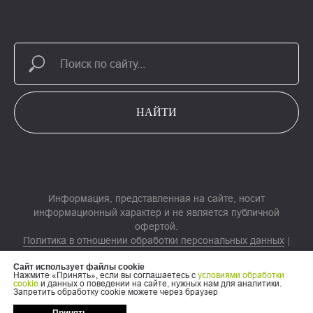
НАЙТИ
Информация, представленная на сайте, носит
информационный характер и не является публичной
офертой.
Политика в отношении обработки персональных данных
|
Результаты СОУП
Сайт использует файлы cookie
Согласие на обработку персональных данных
|
Согласие на
Нажмите «Принять», если вы соглашаетесь с
условиями обработки
обработку электронных пользовательских данных
cookie
и данных о поведении на сайте, нужных нам для аналитики.
Запретить обработку cookie можете через браузер