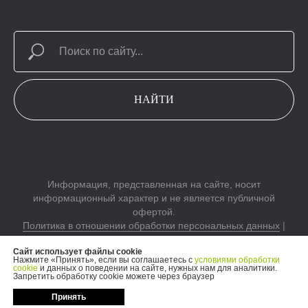
НАЙТИ
Информация, представленная на сайте, носит
информационный характер и не является публичной
офертой.
Политика в отношении обработки персональных данных
|
Результаты СОУП
Сайт использует файлы cookie
Согласие на обработку персональных данных
|
Согласие на
Нажмите «Принять», если вы соглашаетесь с
условиями обработки
обработку электронных пользовательских данных
cookie
и данных о поведении на сайте, нужных нам для аналитики.
Запретить обработку cookie можете через браузер
Принять