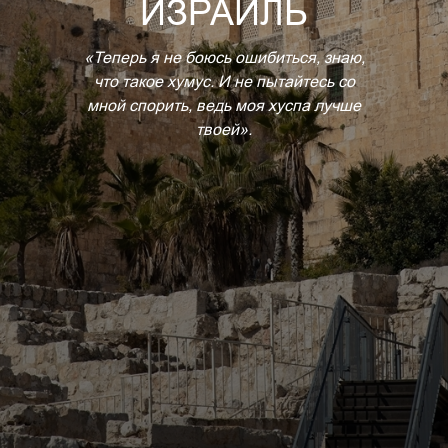
ИЗРАИЛЬ
«Теперь я не боюсь ошибиться, знаю,
что такое хумус. И не пытайтесь со
мной спорить, ведь моя хуспа лучше
твоей».