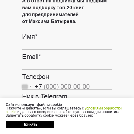
А в ответ на подписку мы подарим
вам подборку топ-20 книг
для предпринимателей
от Максима Батырева.
Имя*
Email*
Телефон
+7
Ник в Telegram
Сайт использует файлы cookie
Нажмите «Принять», если вы соглашаетесь с
условиями обработки
cookie
и данных о поведении на сайте, нужных нам для аналитики.
Я даю
согласие на обработку
Запретить обработку cookie можете через браузер
персональных данных
,
Принять
в соответствии с
политикой