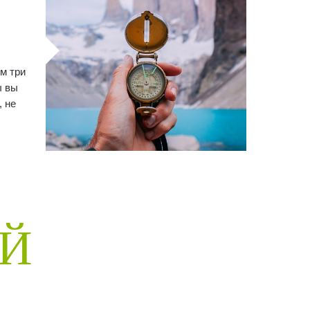
м три
ы вы
, не
ЕЙ