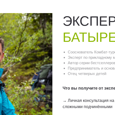
ЭКСПЕ
БАТЫР
Сооснователь Комбат-тур
Эксперт по прикладному 
Автор серии бестселлеров 
Предприниматель и основа
Отец четверых детей
Что вы получите от экспе
→ Личная консультация на
сложными подчинёнными