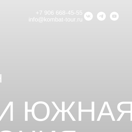
+7 906 668-45-55
info@kombat-tour.ru
Н
 И ЮЖНА