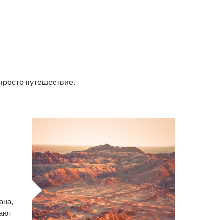
 просто путешествие.
ана,
нают