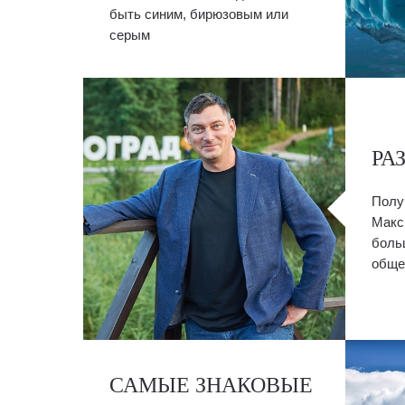
быть синим, бирюзовым или
серым
РА
Полу
Макс
боль
обще
САМЫЕ ЗНАКОВЫЕ