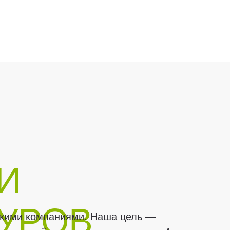
И
ТУРОВ
ескими компаниями. Наша цель —