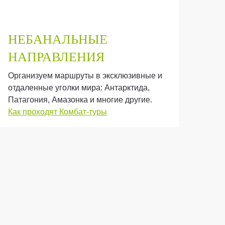
НЕБАНАЛЬНЫЕ
В
НАПРАВЛЕНИЯ
У
Организуем маршруты в эксклюзивные и
74% 
отдаленные уголки мира: Антарктида,
под
Патагония, Амазонка и многие другие.
уров
Как проходят Комбат-туры
Смо