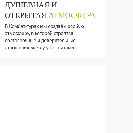
ДУШЕВНАЯ И
О
ОТКРЫТАЯ
АТМОСФЕРА
Э
В Комбат-турах мы создаём особую
Экс
атмосферу, в которой строятся
уча
долгосрочные и доверительные
раз
отношения между участниками.
Экс