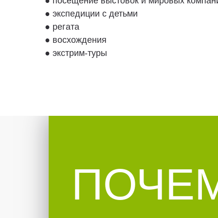
● посещение выстовок и мировых компан
● экспедиции с детьми
● регата
● восхождения
● экстрим-туры
ПОЧЕ