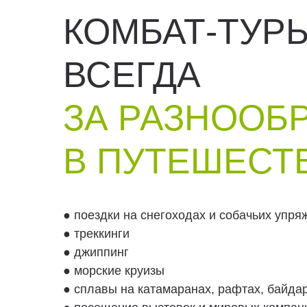
КОМБАТ-ТУР
ВСЕГДА
ЗА РАЗНООБ
В ПУТЕШЕСТ
● поездки на снегоходах и собачьих упря
● треккинги
● джиппинг
● морские круизы
● сплавы на катамаранах, рафтах, байда