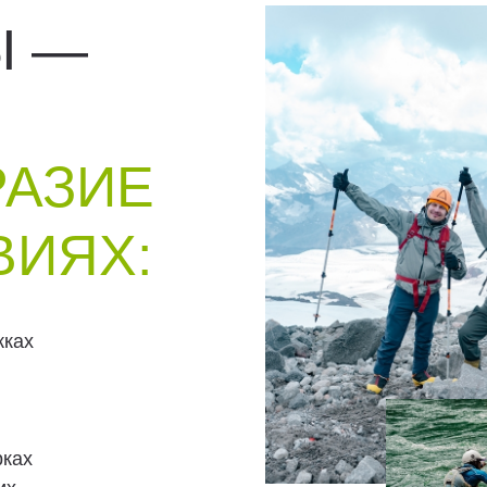
Ы —
РАЗИЕ
ВИЯХ:
жках
рках