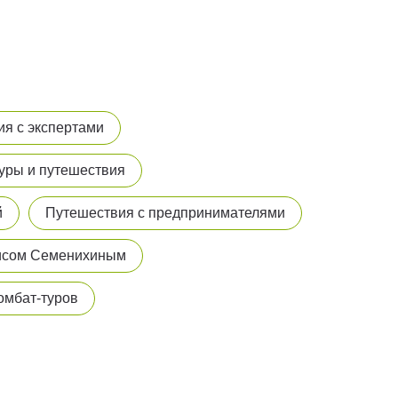
ия с экспертами
уры и путешествия
й
Путешествия с предпринимателями
исом Семенихиным
омбат-туров