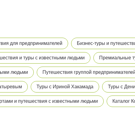
твия для предпринимателей
Бизнес-туры и путешеств
шествия и туры с известными людьми
Премиальные т
тными людьми
Путешествия группой предпринимателе
Батыревым
Туры с Ириной Хакамада
Туры с Ден
ертами и путешествия с известными людьми
Каталог К