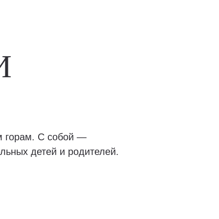
И
м горам. С собой —
льных детей и родителей.