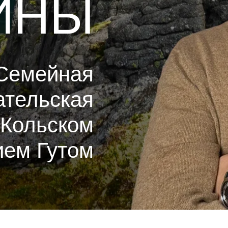
ИНЫ
Семейная
ательская
 Кольском
ием Гутом