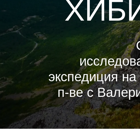
ХИБ
исследов
экспедиция на
п-ве с Валер