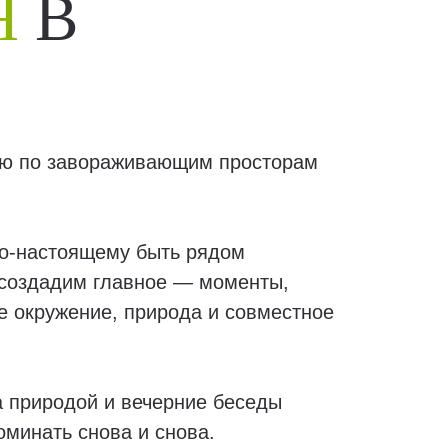
Я
В
ию по завораживающим просторам
по-настоящему быть рядом
и создадим главное — моменты,
е окружение, природа и совместное
а природой и вечерние беседы
оминать снова и снова.