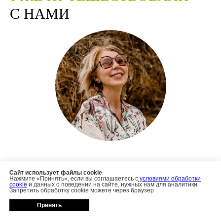
С НАМИ
Самое главное — это люди: мощные, сильные,
Сайт использует файлы cookie
с большой энергетикой. Отношения между
Нажмите «Принять», если вы соглашаетесь с
условиями обработки
cookie
и данных о поведении на сайте, нужных нам для аналитики.
людьми — самое важное, что может быть.
Запретить обработку cookie можете через браузер
И каждый человек настолько уникален.
Принять
Я в очередной раз убедилась: нет неинтересных