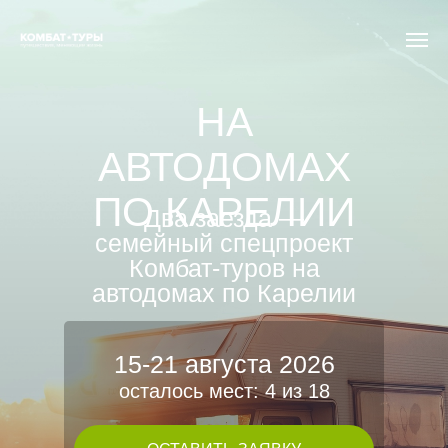
НА
АВТОДОМАХ
ПО КАРЕЛИИ
Два заезда —
семейный спецпроект
Комбат‑туров на
автодомах по Карелии
15-21 августа 2026
осталось мест: 4 из 18