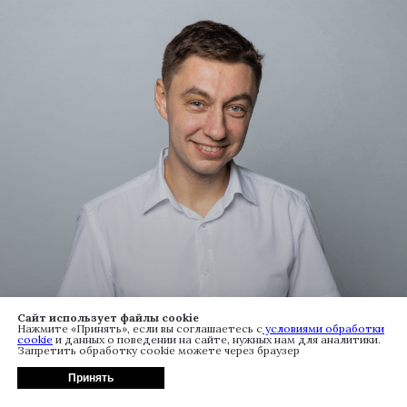
ПАВЕЛ ИСАЕВ
Сайт использует файлы cookie
Нажмите «Принять», если вы соглашаетесь с
условиями обработки
cookie
и данных о поведении на сайте, нужных нам для аналитики.
ART-директор, ведущий и голос Комбат-туров.
Запретить обработку cookie можете через браузер
Эксперт в сфере актёрского мастерства и
Принять
сценической речи