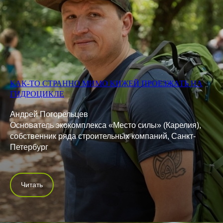
КАК-ТО СТРАННО МИМО КИЖЕЙ ПРОЕЗЖАТЬ НА
ГИДРОЦИКЛЕ
Андрей Погорельцев
Основатель экокомплекса «Место силы» (Карелия),
собственник ряда строительных компаний, Санкт-
Петербург
Читать