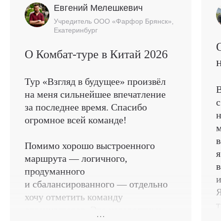
Евгений Мелешкевич
Учредитель ООО «Фарфор Брянск»,
Екатеринбург
О Комбат-туре в Китай 2026
Тур «Взгляд в будущее» произвёл
В
на меня сильнейшее впечатление
с
за последнее время. Спасибо
н
огромное всей команде!
м
в
Помимо хорошо выстроенного
я
маршрута — логичного,
в
продуманного
и
и сбалансированного — отдельно
Я
хочу отметить команду
организаторов. Это невероятные
р