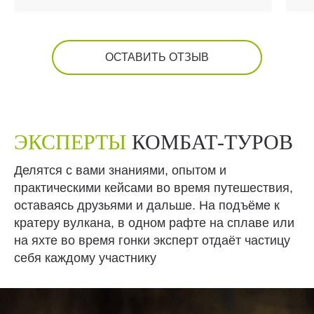
люди, которые вызвали у меня
очень сильные и искренние
М
эмоции. Эмпатичные,
ч
доброжелательные,
ОСТАВИТЬ ОТЗЫВ
Г
человеколюбивые, по‑настоящему
с
добрые, жизнерадостные —
М
про каждого могу сказать много
о
тёплых слов. Я искренне рад,
ЭКСПЕРТЫ
КОМБАТ-ТУРОВ
что познакомился с такими
Б
людьми.
Делятся с вами знаниями, опытом и
о
практическими кейсами во время путешествия,
б
Также хочу выделить многих
оставаясь друзьями и дальше. На подъёме к
о
участников тура — общение
кратеру вулкана, в одном рафте на сплаве или
р
с ними доставило мне невероятное
на яхте во время гонки эксперт отдаёт частицу
п
удовольствие. Сильные,
себя каждому участнику
м
интересные люди, с каждым было
п
о чём поговорить.
э